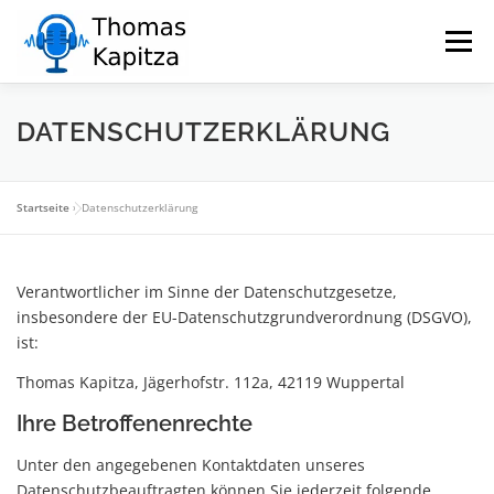
Zum
Inhalt
Menü
springen
DATENSCHUTZERKLÄRUNG
ÜBER MICH
SPRECHER
MÖGLICHKEITEN
REFERENZEN
HÖRBEISPIELE
KONTAKT
Startseite
»
Datenschutzerklärung
Verantwortlicher im Sinne der Datenschutzgesetze,
insbesondere der EU-Datenschutzgrundverordnung (DSGVO),
ist:
Thomas Kapitza, Jägerhofstr. 112a, 42119 Wuppertal
Ihre Betroffenenrechte
Unter den angegebenen Kontaktdaten unseres
Datenschutzbeauftragten können Sie jederzeit folgende