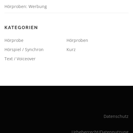
Hörproben: Werbung
KATEGORIEN
Hörprobe
Hörproben
Hörspiel / Synchron
Kurz
Text / Voiceover
Datenschutz
Urheberrecht/Datennutzung