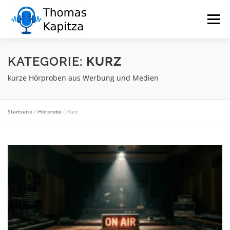
Zum
Inhalt
Menü
springen
KATEGORIE:
ÜBER MICH
SPRECHER
KURZ
MÖGLICHKEITEN
kurze Hörproben aus Werbung und Medien
REFERENZEN
HÖRBEISPIELE
KONTAKT
Startseite
»
Hörprobe
»
Kurz