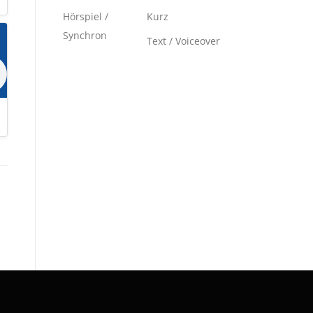
Hörspiel /
Kurz
Synchron
Text / Voiceover