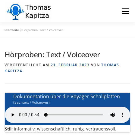
Zum
Inhalt
Menü
springen
Startseite
»
Hörproben: Text / Voiceover
ÜBER MICH
SPRECHER
MÖGLICHKEITEN
Hörproben: Text / Voiceover
REFERENZEN
HÖRBEISPIELE
KONTAKT
VERÖFFENTLICHT AM
21. FEBRUAR 2023
VON
THOMAS
KAPITZA
Dokumentation über die Voyager Schallplatten
(Sachtext / Voiceover)
Stil:
Informativ, wissenschaftlich, ruhig, vertrauensvoll.